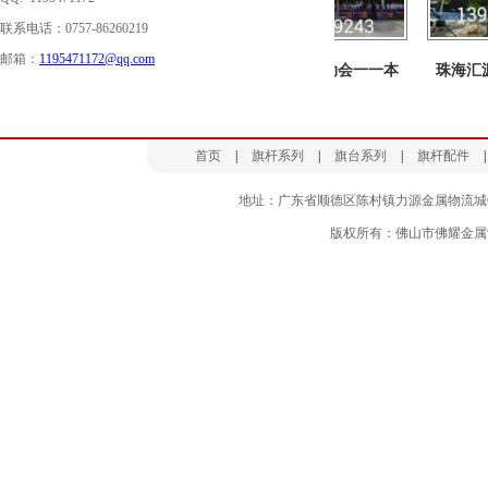
联系电话：0757-86260219
邮箱：
1195471172@qq.com
支
长沙贺龙体育中心28
恒大万人运动会一一本
珠海汇源
首页
|
旗杆系列
|
旗台系列
|
旗杆配件
|
地址：广东省顺德区陈村镇力源金属物流城C区80A 
版权所有：佛山市佛耀金