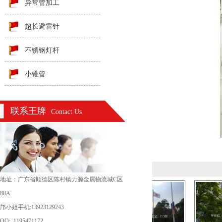
异常管加工
超长避雷针
不锈钢灯杆
小锥管
联系王牌
Contact Us
地址：广东省顺德区陈村镇力源金属物流城C区
80A
邝小姐手机:13923129243
QQ: 1195471172