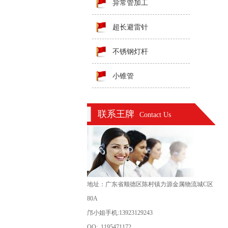
异常管加工
超长避雷针
不锈钢灯杆
小锥管
联系王牌
Contact Us
地址：广东省顺德区陈村镇力源金属物流城C区
80A
邝小姐手机:13923129243
QQ: 1195471172