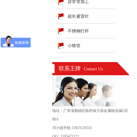
异常管加工
超长避雷针
不锈钢灯杆
小锥管
联系王牌
Contact Us
地址：广东省顺德区陈村镇力源金属物流城C区
80A
邝小姐手机:13923129243
QQ: 1195471172